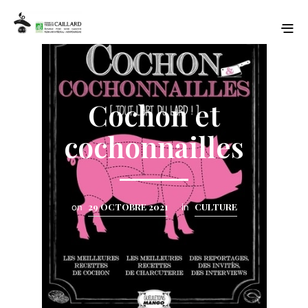
Cochon et
cochonnailles
29 OCTOBRE 2021
CULTURE
on
in