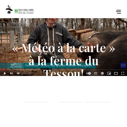
« Météo à la carte »
à la ferme du
Tessou!
12 AVRIL 2023
ACTUALITÉ
EVENEMENTS
on
in
,