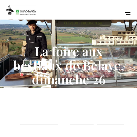
La foire aux
bestiaux de Belaye,
dimanche 26
novembre
24 NOVEMBRE 2023
ACTUALITÉ
EVENEMENTS
on
in
,